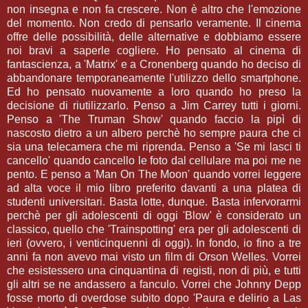
non insegna e non fa crescere. Non è altro che l'emozione
del momento. Non credo di pensarlo veramente. Il cinema
offre delle possibilità, delle alternative e dobbiamo essere
noi bravi a saperle cogliere. Ho pensato al cinema di
fantascienza, a 'Matrix' e a Cronenberg quando ho deciso di
abbandonare temporaneamente l'utilizzo dello smartphone.
Ed ho pensato nuovamente a loro quando ho preso la
decisione di riutilizzarlo. Penso a Jim Carrey tutti i giorni.
Penso a 'The Truman Show' quando faccio la pipì di
nascosto dietro a un albero perchè ho sempre paura che ci
sia una telecamera che mi riprenda. Penso a 'Se mi lasci ti
cancello' quando cancello le foto dal cellulare ma poi me ne
pento. E penso a 'Man On The Moon' quando vorrei leggere
ad alta voce il mio libro preferito davanti a una platea di
studenti universitari. Basta lotte, dunque. Basta infervorarmi
perchè per gli adolescenti di oggi 'Blow' è considerato un
classico, quello che 'Trainspotting' era per gli adolescenti di
ieri (ovvero, i venticinquenni di oggi). In fondo, io fino a tre
anni fa non avevo mai visto un film di Orson Welles. Vorrei
che esistessero una cinquantina di registi, non di più, e tutti
gli altri se ne andassero a fanculo. Vorrei che Johnny Depp
fosse morto di overdose subito dopo 'Paura e delirio a Las