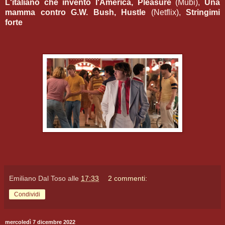
L'italiano che inventò l'America, Pleasure
(Mubi),
Una
mamma contro G.W. Bush, Hustle
(Netflix),
Stringimi
forte
Emiliano Dal Toso
alle
17:33
2 commenti:
Condividi
mercoledì 7 dicembre 2022