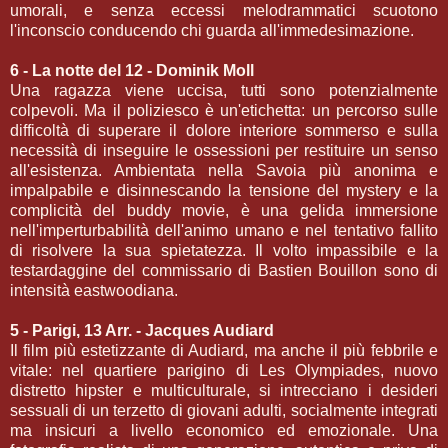
umorali, e senza eccessi melodrammatici scuotono
l'inconscio conducendo chi guarda all'immedesimazione.
6 - La notte del 12 - Dominik Moll
Una ragazza viene uccisa, tutti sono potenzialmente
colpevoli. Ma il poliziesco è un'etichetta: un percorso sulle
difficoltà di superare il dolore interiore sommerso e sulla
necessità di inseguire le ossessioni per restituire un senso
all'esistenza. Ambientata nella Savoia più anonima e
impalpabile e disinnescando la tensione del mystery e la
complicità del buddy movie, è una gelida immersione
nell'imperturbabilità dell'animo umano e nel tentativo fallito
di risolvere la sua spietatezza. Il volto impassibile e la
testardaggine del commissario di Bastien Bouillon sono di
intensità eastwoodiana.
5 - Parigi, 13 Arr. - Jacques Audiard
Il film più estetizzante di Audiard, ma anche il più febbrile e
vitale: nel quartiere parigino di Les Olympiades, nuovo
distretto hipster e multiculturale, si intrecciano i desideri
sessuali di un terzetto di giovani adulti, socialmente integrati
ma insicuri a livello economico ed emozionale. Una