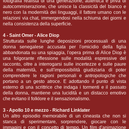
fotografia realista di una generazione, autentica e priva di
autocommiserazione, che unisce la classicità del bianco e
nero con la modernità dei linguaggi, il fattore umano con le
relazioni via chat, immergendosi nella schiuma dei giorni e
nella consistenza della superficie.
4 - Saint Omer - Alice Diop
Strutturata sulle lunghe deposizioni processuali di una
donna senegalese accusata per l'omicidio della figlia
abbandonata su una spiaggia, l'opera prima di Alice Diop è
una folgorante riflessione sulle modalità espressive del
racconto, oltre a interrogarsi sulle incertezze e sulle paure
della maternità, e sull'impossibilità giudiziaria di poter
comprendere le ragioni personali e antropologiche che
portano a un gesto atroce. E adottando il punto di vista
esterno di una scrittrice che indaga i tormenti e il passato
della donna, mantiene una lucidità e un distacco emotivo
che evitano il folklore e il sensazionalismo.
3 - Apollo 10 e mezzo - Richard Linklater
Un altro episodio memorabile di un cineasta che non si
stanca di sperimentare, sorprendere, giocare con le
immagini e con il concetto di tempo. Un film d'animazione