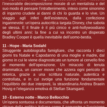
l'inesorabile decomposizione morale di un mentalista e del
suo modo di pensare l'intrattenimento, inteso come sinonimo
di inganno crudele ai danni di chi lo guarda e lo vive. Un
viaggio agli inferi dell'esistenza, dalla confezione
ingannevole: un'opera autocritica targata Disney, che sabota
se stessa. E il finale è il più cinico e anti-hollywoodiano
degli ultimi anni: la fine a cui va incontro un disperato
Bradley Cooper è quella inevitabile dell'uomo-bestia.
11 - Hope - Maria Sodahl
Struggente autobiografia famigliare, che racconta i dieci
giorni tra Natale e Capodanno di una moglie e madre, dal
giorno in cui le viene diagnosticato un tumore al cervello fino
al momento dell'operazione. Un miracolo di tenuta
drammatica, un
cancer movie
che azzera ogni pericolo di
retorica, grazie a una scrittura naturale, autentica e
controllata, e in cui svolge una funzione fondamentale
l'equilibrio dei due interpreti, la straordinaria Andrea Braein
Hovig e l'eleganza emotiva di Stellan Skarsgard.
10 - Esterno notte - Marco Bellocchio
Un'opera sontuosa e documentata, che affronta un momento
chiave della politica italiana come il sequestro e l'uccisione