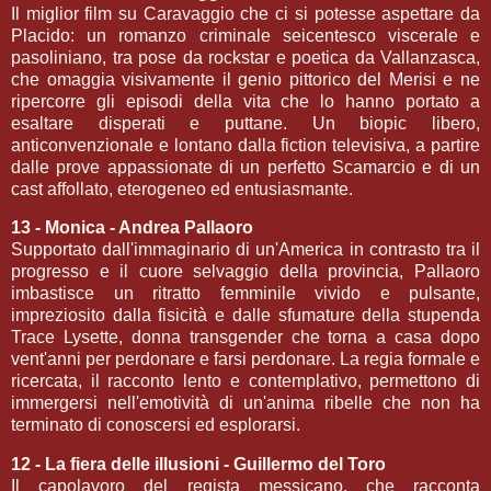
Il miglior film su Caravaggio che ci si potesse aspettare da
Placido: un romanzo criminale seicentesco viscerale e
pasoliniano, tra pose da rockstar e poetica da Vallanzasca,
che omaggia visivamente il genio pittorico del Merisi e ne
ripercorre gli episodi della vita che lo hanno portato a
esaltare disperati e puttane. Un biopic libero,
anticonvenzionale e lontano dalla fiction televisiva, a partire
dalle prove appassionate di un perfetto Scamarcio e di un
cast affollato, eterogeneo ed entusiasmante.
13 - Monica - Andrea Pallaoro
Supportato dall'immaginario di un'America in contrasto tra il
progresso e il cuore selvaggio della provincia, Pallaoro
imbastisce un ritratto femminile vivido e pulsante,
impreziosito dalla fisicità e dalle sfumature della stupenda
Trace Lysette, donna transgender che torna a casa dopo
vent'anni per perdonare e farsi perdonare. La regia formale e
ricercata, il racconto lento e contemplativo, permettono di
immergersi nell'emotività di un'anima ribelle che non ha
terminato di conoscersi ed esplorarsi.
12 - La fiera delle illusioni - Guillermo del Toro
Il capolavoro del regista messicano, che racconta