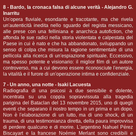
8 - Bardo, la cronaca falsa di alcune verità - Alejandro G.
Inarritu
Un'opera fluviale, esondante e tracotante, ma che rivela
un'autenticità inedita nello sguardo del regista messicano,
alle prese con una felliniana e anarchica autofiction, che
affonda le sue radici nella storia violentata e calpestata del
Paese in cui è nato e che ha abbandonato, sviluppando un
senso di colpa che misura la ragione sentimentale di una
pellicola alla ricerca di un'espiazione spirituale. Eccessivo,
ma spesso potente e visionario: il miglior film di un autore
controverso, ma a cui devono essere riconosciute l'energia,
la vitalità e il furore di un'operazione intima e confidenziale.
7 - Un anno, una notte - Isaki Lacuesta
Radiografia di una psicosi a due sensibile e dolente,
incentrata su una coppia sopravvissuta alla tragedia
parigina del Bataclan del 13 novembre 2015, uno di quegli
eventi che separano il nostro tempo in un prima e un dopo.
Non è l'elaborazione di un lutto, ma di uno shock, di un
trauma, di una testimonianza diretta, della paura improvvisa
di perdere qualcuno e di morire. L'argentino Nahuel Pérez
Biscayart e la francese Noémie Merlant sono credibili e