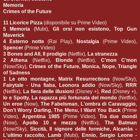
Memoria
Crimes of the Future
11 Licorice Pizza
(disponibile su Prime Video)
5 Memoria
(Mubi),
Gli orsi non esistono, Top Gun
Maverick
4 Esterno notte
(Rai Play),
Nostalgia
(Prime Video),
Spencer
(Prime Video)
3 Bones and All, Il prodigio
(Netflix),
La stranezza
2 Athena
(Netflix),
Blonde
(Netflix),
C'mon C'mon
(Now/Sky),
Crimes of the Future, Monica, Nope, Triangle
of Sadness
1 Le otto montagne, Matrix Resurrections
(Now/Sky),
Fairytale - Una fiaba, Leonora addio
(Now/Sky),
RRR
(Netflix),
La fiera delle illusioni
(Disney +),
Red
(Disney +),
Io e Spotty, La ragazza più fortunata del mondo
(Netflix),
Un eroe
(Now),
The Fabelsman, L'ombra di Caravaggio,
Don't Worry Darling, The Menu, I Want You Back
(Prime
Video),
Argentina 1985
(Prime Video),
Tra due mondi
(Now),
Apollo 10 e mezzo
(Netflix),
The Batman
(Now/Sky),
Siccità, Il signore delle formiche, Alcarràs -
L'ultimo raccolto, Lamb
(Mubi),
Ennio, Sergio Leone -