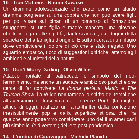
16 - True Mothers - Naomi Kawase
Un dramma adolescenziale che parte come un algido
dramma borghese su una coppia che non può avere figli,
per poi virare sui binari di un romanzo di formazione
struggente, su una figlia e madre mancata, una giovane
ribelle in fuga dalle rigidità, dagli scandali, dai dogmi della
società e della famiglia d'origine. E sulla ricerca di un rifugio
dove condividere il dolore di ciò che è stato negato. Uno
sguardo empatico, ricco di suggestioni oniriche, attento agli
ambienti e ai misteri della natura.
15 - Don't Worry Darling - Olivia Wilde
Attacco frontale al patriarcato e simbolo del neo-
femminismo, ma anche un audace e ambizioso pastiche che
cerca di far convivere
La donna perfetta
,
Matrix
e
The
Truman Show.
La Wilde non tarocca lo spirito dei tempi che
attraversiamo e, trascinata da Florence Pugh (la miglior
attrice di oggi), realizza un fanta-thriller dalla confezione
irresistibilmente pop e dalla superficie stilosa, che fra
qualche anno potremmo considerare uno dei film americani
più simbolici (e divertenti) dell'era post-pandemica.
14 - L'ombra di Caravaggio - Michele Placido