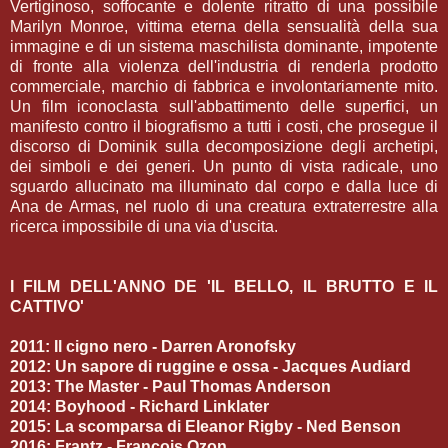
Vertiginoso, soffocante e dolente ritratto di una possibile
Marilyn Monroe, vittima eterna della sensualità della sua
immagine e di un sistema maschilista dominante, impotente
di fronte alla violenza dell'industria di renderla prodotto
commerciale, marchio di fabbrica e involontariamente mito.
Un film iconoclasta sull'abbattimento delle superfici, un
manifesto contro il biografismo a tutti i costi, che prosegue il
discorso di Dominik sulla decomposizione degli archetipi,
dei simboli e dei generi. Un punto di vista radicale, uno
sguardo allucinato ma illuminato dal corpo e dalla luce di
Ana de Armas, nel ruolo di una creatura extraterrestre alla
ricerca impossibile di una via d'uscita.
I FILM DELL'ANNO DE 'IL BELLO, IL BRUTTO E IL
CATTIVO'
2011: Il cigno nero - Darren Aronofsky
2012: Un sapore di ruggine e ossa - Jacques Audiard
2013: The Master - Paul Thomas Anderson
2014: Boyhood - Richard Linklater
2015: La scomparsa di Eleanor Rigby - Ned Benson
2016: Frantz - Francois Ozon