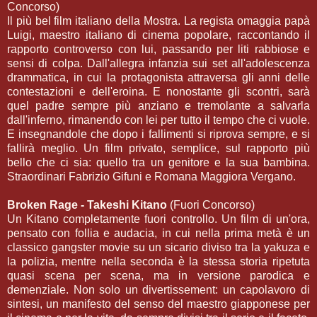
Concorso)
Il più bel film italiano della Mostra. La regista omaggia papà
Luigi, maestro italiano di cinema popolare, raccontando il
rapporto controverso con lui, passando per liti rabbiose e
sensi di colpa. Dall'allegra infanzia sui set all'adolescenza
drammatica, in cui la protagonista attraversa gli anni delle
contestazioni e dell'eroina. E nonostante gli scontri, sarà
quel padre sempre più anziano e tremolante a salvarla
dall'inferno, rimanendo con lei per tutto il tempo che ci vuole.
E insegnandole che dopo i fallimenti si riprova sempre, e si
fallirà meglio. Un film privato, semplice, sul rapporto più
bello che ci sia: quello tra un genitore e la sua bambina.
Straordinari Fabrizio Gifuni e Romana Maggiora Vergano.
Broken Rage - Takeshi Kitano
(Fuori Concorso)
Un Kitano completamente fuori controllo. Un film di un'ora,
pensato con follia e audacia, in cui nella prima metà è un
classico gangster movie su un sicario diviso tra la yakuza e
la polizia, mentre nella seconda è la stessa storia ripetuta
quasi scena per scena, ma in versione parodica e
demenziale. Non solo un divertissement: un capolavoro di
sintesi, un manifesto del senso del maestro giapponese per