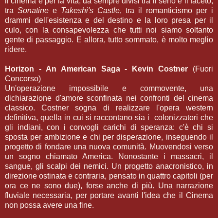
il cinema e per la vita, da sempre divisi tra il serio e il faceto,
tra
Sonatine
e
Takeshi's Castle
, tra il romanticismo per i
drammi dell'esistenza e del destino e la loro presa per il
culo, con la consapevolezza che tutti noi siamo soltanto
gente di passaggio. E allora, tutto sommato, è molto meglio
ridere.
Horizon - An American Saga - Kevin Costner
(Fuori
Concorso)
Un'operazione impossibile e commovente, una
dichiarazione d'amore sconfinata nei confronti del cinema
classico. Costner sogna di realizzare l'opera western
definitiva, quella in cui si raccontano sia i colonizzatori che
gli indiani, con i convogli carichi di speranza: c'è chi si
sposta per ambizione e chi per disperazione, inseguendo il
progetto di fondare una nuova comunità. Muovendosi verso
un sogno chiamato America. Nonostante i massacri, il
sangue, gli scalpi dei nemici. Un progetto anacronistico, in
direzione ostinata e contraria, pensato in quattro capitoli (per
ora ce ne sono due), forse anche di più. Una narrazione
fluviale necessaria, per portare avanti l'idea che il Cinema
non possa avere una fine.