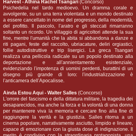
Harvest - Athina Rachel Tsangari
(Concorso)
Psichedelia nel tardo medioevo. Un dramma corale e
avvolgente, su un una terra violentata e un mondo destinato
a essere cancellato in nome del progresso, della modernità,
del profitto. Il pascolo, l'aratro e gli steccati rimarranno
soltanto un ricordo. Un villaggio di agricoltori attende la sua
fine, mentre l'umanità che la abita si abbandona a danze e
riti pagani, feste del raccolto, ubriacature, deliri orgiastici,
follie autodistruttive e trip lisergici. La greca Tsangari
realizza una pellicola radicale su un popolo destinato alla
deportazione e all'annientamento esistenziale,
evidenziando l'impotenza di uomini perdenti, burattini di un
disegno più grande di loro: l'industrializzazione è
l'anticamera dell'Apocalisse.
Ainda Estou Aqui - Walter Salles
(Concorso)
L'orrore del fascismo e della dittatura militare, la tragedia dei
desaparecidos, ma anche la forza e la volontà di una donna
per mantenere viva la memoria e cercare fino alla fine di
raggiungere la verità e la giustizia. Salles ritorna a un
cinema popolare, narrativamente asciutto, limpido e lineare,
capace di emozionare con la giusta dose di indignazione. Il
merito è condiviso con la straordinaria protagonista, una