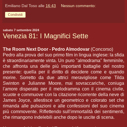
Emiliano Dal Toso
alle
16:43
Nessun commento:
Condividi
sabato 7 settembre 2024
Venezia 81: I Magnifici Sette
The Room Next Door - Pedro Almodovar
(Concorso)
Pedro alla prova del suo primo film in lingua inglese: la sfida
è straordinariamente vinta. Un puro "almodrama" femminile,
che affronta una delle più importanti battaglie del nostro
presente: quella per il diritto di decidere come e quando
morire. Sorretto da due attrici meravigliose come Tilda
Swinton e Julianne Moore, mai sovraccariche, coniuga
l'amore disperato per il melodramma con il cinema civile,
scuote e commuove con la citazione ricorrente della neve di
James Joyce, allestisce un geometrico e colorato set che
rimanda alle pulsazioni e alle confessioni del suo cinema
più commovente. Riflettendo sull'immortalità dei sentimenti,
che rimangono indelebili anche dopo le uscite di scena.