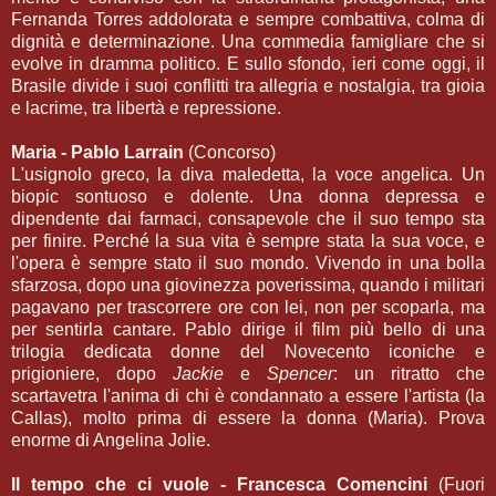
Fernanda Torres addolorata e sempre combattiva, colma di
dignità e determinazione. Una commedia famigliare che si
evolve in dramma politico. E sullo sfondo, ieri come oggi, il
Brasile divide i suoi conflitti tra allegria e nostalgia, tra gioia
e lacrime, tra libertà e repressione.
Maria - Pablo Larrain
(Concorso)
L'usignolo greco, la diva maledetta, la voce angelica. Un
biopic sontuoso e dolente. Una donna depressa e
dipendente dai farmaci, consapevole che il suo tempo sta
per finire. Perché la sua vita è sempre stata la sua voce, e
l'opera è sempre stato il suo mondo. Vivendo in una bolla
sfarzosa, dopo una giovinezza poverissima, quando i militari
pagavano per trascorrere ore con lei, non per scoparla, ma
per sentirla cantare. Pablo dirige il film più bello di una
trilogia dedicata donne del Novecento iconiche e
prigioniere, dopo
Jackie
e
Spencer
: un ritratto che
scartavetra l'anima di chi è condannato a essere l'artista (la
Callas), molto prima di essere la donna (Maria). Prova
enorme di Angelina Jolie.
Il tempo che ci vuole - Francesca Comencini
(Fuori