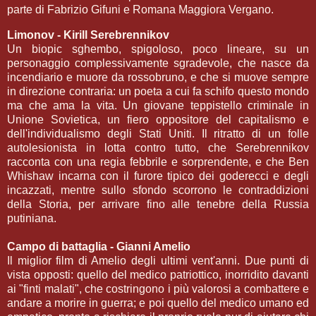
parte di Fabrizio Gifuni e Romana Maggiora Vergano.
Limonov - Kirill Serebrennikov
Un biopic sghembo, spigoloso, poco lineare, su un
personaggio complessivamente sgradevole, che nasce da
incendiario e muore da rossobruno, e che si muove sempre
in direzione contraria: un poeta a cui fa schifo questo mondo
ma che ama la vita. Un giovane teppistello criminale in
Unione Sovietica, un fiero oppositore del capitalismo e
dell'individualismo degli Stati Uniti. Il ritratto di un folle
autolesionista in lotta contro tutto, che Serebrennikov
racconta con una regia febbrile e sorprendente, e che Ben
Whishaw incarna con il furore tipico dei goderecci e degli
incazzati, mentre sullo sfondo scorrono le contraddizioni
della Storia, per arrivare fino alle tenebre della Russia
putiniana.
Campo di battaglia - Gianni Amelio
Il miglior film di Amelio degli ultimi vent'anni. Due punti di
vista opposti: quello del medico patriottico, inorridito davanti
ai "finti malati", che costringono i più valorosi a combattere e
andare a morire in guerra; e poi quello del medico umano ed