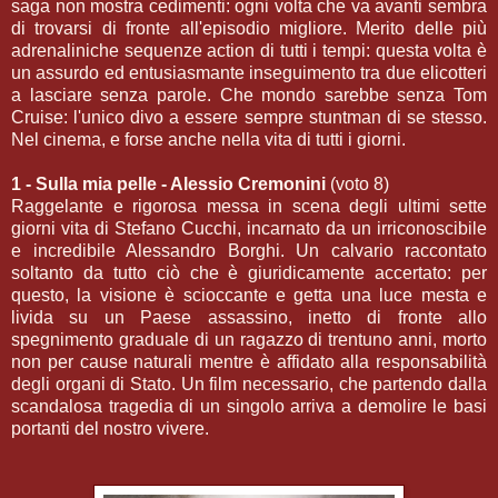
saga non mostra cedimenti: ogni volta che va avanti sembra
di trovarsi di fronte all'episodio migliore. Merito delle più
adrenaliniche sequenze action di tutti i tempi: questa volta è
un assurdo ed entusiasmante inseguimento tra due elicotteri
a lasciare senza parole. Che mondo sarebbe senza Tom
Cruise: l'unico divo a essere sempre stuntman di se stesso.
Nel cinema, e forse anche nella vita di tutti i giorni.
1 - Sulla mia pelle - Alessio Cremonini
(voto 8)
Raggelante e rigorosa messa in scena degli ultimi sette
giorni vita di Stefano Cucchi, incarnato da un irriconoscibile
e incredibile Alessandro Borghi. Un calvario raccontato
soltanto da tutto ciò che è giuridicamente accertato: per
questo, la visione è scioccante e getta una luce mesta e
livida su un Paese assassino, inetto di fronte allo
spegnimento graduale di un ragazzo di trentuno anni, morto
non per cause naturali mentre è affidato alla responsabilità
degli organi di Stato. Un film necessario, che partendo dalla
scandalosa tragedia di un singolo arriva a demolire le basi
portanti del nostro vivere.