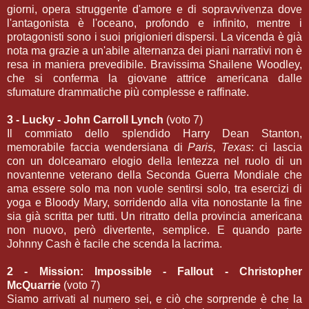
giorni, opera struggente d'amore e di sopravvivenza dove
l'antagonista è l'oceano, profondo e infinito, mentre i
protagonisti sono i suoi prigionieri dispersi. La vicenda è già
nota ma grazie a un'abile alternanza dei piani narrativi non è
resa in maniera prevedibile. Bravissima Shailene Woodley,
che si conferma la giovane attrice americana dalle
sfumature drammatiche più complesse e raffinate.
3 - Lucky - John Carroll Lynch
(voto 7)
Il commiato dello splendido Harry Dean Stanton,
memorabile faccia wendersiana di
Paris, Texas
: ci lascia
con un dolceamaro elogio della lentezza nel ruolo di un
novantenne veterano della Seconda Guerra Mondiale che
ama essere solo ma non vuole sentirsi solo, tra esercizi di
yoga e Bloody Mary, sorridendo alla vita nonostante la fine
sia già scritta per tutti. Un ritratto della provincia americana
non nuovo, però divertente, semplice. E quando parte
Johnny Cash è facile che scenda la lacrima.
2 - Mission: Impossible - Fallout - Christopher
McQuarrie
(voto 7)
Siamo arrivati al numero sei, e ciò che sorprende è che la