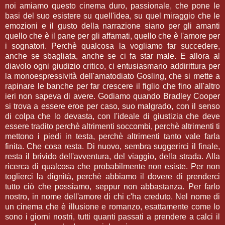
noi amiamo questo cinema duro, passionale, che pone le
basi del suo esistere su quell'idea, su quel miraggio che le
emozioni e il gusto della narrazione siano per gli amanti
quello che è il pane per gli affamati, quello che è l'amore per
i sognatori. Perchè qualcosa la vogliamo far succedere,
anche se sbagliata, anche se ci fa star male. E allora al
diavolo ogni giudizio critico, ci entusiasmano addirittura per
la monoespressività dell'amatodiato Gosling, che si mette a
rapinare le banche per far crescere il figlio che fino all'altro
ieri non sapeva di avere. Godiamo quando Bradley Cooper
si trova a essere eroe per caso, suo malgrado, con il senso
di colpa che lo devasta, con l'ideale di giustizia che deve
essere tradito perchè altrimenti soccombi, perchè altrimenti ti
mettono i piedi in testa, perchè altrimenti tanto vale farla
finita. Che cosa resta. Di nuovo, sembra suggerirci il finale,
resta il brivido dell'avventura, del viaggio, della strada. Alla
ricerca di qualcosa che probabilmente non esiste. Per non
toglierci la dignità, perchè abbiamo il dovere di prenderci
tutto ciò che possiamo, seppur non abbastanza. Per farlo
nostro, in nome dell'amore di chi c'ha creduto. Nel nome di
un cinema che è illusione e romanzo, esattamente come lo
sono i giorni nostri, tutti quanti passati a prendere a calci il