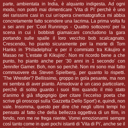
parte, ambientata in India, è alquanto indigesta. Ad ogni
modo, non potrò mai dimenticare 'Vita di Pi' perchè è uno
dei rarissimi casi in cui un'opera cinematografica mi abbia
concretamente fatto scendere una lacrima. La prima volta fu
a sei anni per 'Cool Runnings - Quattro sottozero' per la
scena in cui i bobbisti giamaicani concludono la gara
portando sulle spalle il loro vecchio bob scalcagnato.
Crescendo, ho pianto sicuramente per la morte di Tom
Hanks in 'Philadelphia' e per il commiato tra Kikujiro e
Masao ne 'L'estate di Kikujiro'. Non mi ricordo bene a che
punto, ho pianto anche per '30 anni in 1 secondo' con
Jennifer Garner. Boh, non so perchè. Non mi sono mai fatto
commuovere da Steven Spielberg, per quanto lo rispetti.
'The Wrestler'? Bellissimo, groppo in gola pesante, ma non
mi sembra di aver pianto. Almodovar è un caso particolare,
perchè di solito guardo i suoi film quando il mio stato
d'animo è già sfigogrigio (per citare l'eccelso poeta che
scrive gli oroscopi sulla 'Gazzetta Dello Sport') e, quindi, non
vale. Insomma, questo per dire che negli ultimi tempi ho
pensato al fatto che della bellezza oggettiva di un film, in
fondo, non me ne frega niente. Vorrei emozionarmi sempre
così tanto come in quei pochi istanti di 'Vita di Pi', anche se il