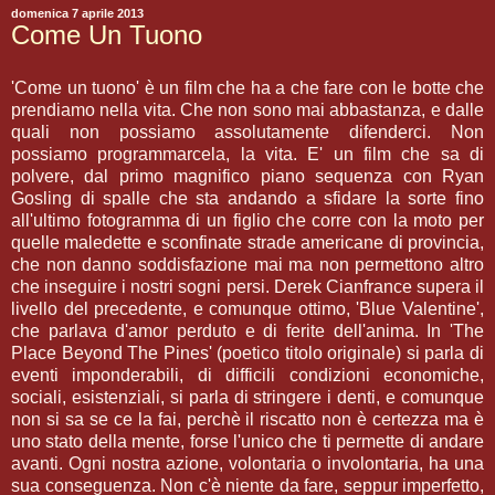
domenica 7 aprile 2013
Come Un Tuono
'Come un tuono' è un film che ha a che fare con le botte che
prendiamo nella vita. Che non sono mai abbastanza, e dalle
quali non possiamo assolutamente difenderci. Non
possiamo programmarcela, la vita. E' un film che sa di
polvere, dal primo magnifico piano sequenza con Ryan
Gosling di spalle che sta andando a sfidare la sorte fino
all'ultimo fotogramma di un figlio che corre con la moto per
quelle maledette e sconfinate strade americane di provincia,
che non danno soddisfazione mai ma non permettono altro
che inseguire i nostri sogni persi. Derek Cianfrance supera il
livello del precedente, e comunque ottimo, 'Blue Valentine',
che parlava d'amor perduto e di ferite dell'anima. In 'The
Place Beyond The Pines' (poetico titolo originale) si parla di
eventi imponderabili, di difficili condizioni economiche,
sociali, esistenziali, si parla di stringere i denti, e comunque
non si sa se ce la fai, perchè il riscatto non è certezza ma è
uno stato della mente, forse l'unico che ti permette di andare
avanti. Ogni nostra azione, volontaria o involontaria, ha una
sua conseguenza. Non c'è niente da fare, seppur imperfetto,