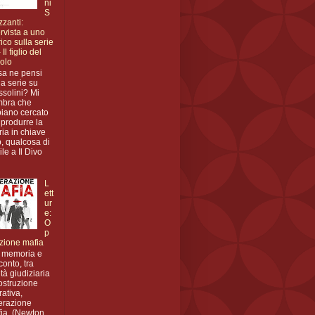
ni
S
zzanti:
ervista a uno
rico sulla serie
 Il figlio del
olo
a ne pensi
la serie su
solini? Mi
mbra che
iano cercato
riprodurre la
ria in chiave
, qualcosa di
ile a Il Divo
L
ett
ur
e:
O
p
zione mafia
 memoria e
conto, tra
ità giudiziaria
ostruzione
rativa,
erazione
ia (Newton