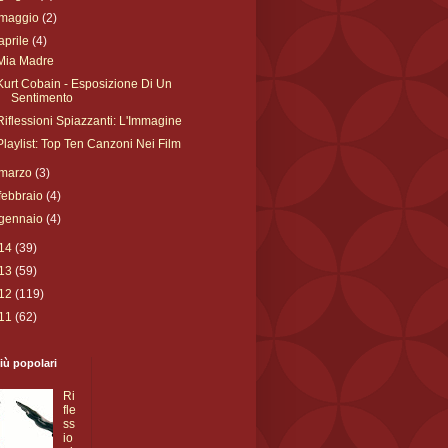
maggio
(2)
aprile
(4)
Mia Madre
Kurt Cobain - Esposizione Di Un
Sentimento
Riflessioni Spiazzanti: L'Immagine
Playlist: Top Ten Canzoni Nei Film
marzo
(3)
febbraio
(4)
gennaio
(4)
14
(39)
13
(59)
12
(119)
11
(62)
iù popolari
Ri
fle
ss
io