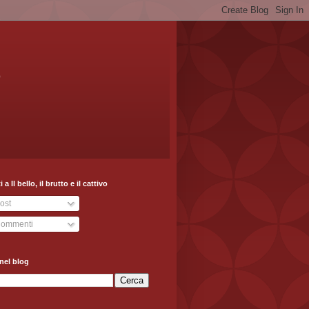
o
ti a Il bello, il brutto e il cattivo
ost
ommenti
nel blog