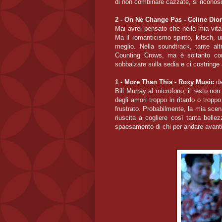
di non combinare cazzate, si riconosc
2 - On Ne Change Pas - Celine Di
Mai avrei pensato che nella mia vita 
Ma il romanticismo spinto, kitsch, u
meglio. Nella soundtrack, tante al
Counting Crows, ma è soltanto con C
sobbalzare sulla sedia e ci costringe
1 - More Than This - Roxy Music
d
Bill Murray al microfono, il resto no
degli amori troppo in ritardo o tropp
frustrato. Probabilmente, la mia scen
riuscita a cogliere così tanta bell
spaesamento di chi per andare avanti 