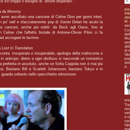
e sin troppo il bisogno di "amore disperato".
pia
on
da
Mommy
Int
avrei ascoltato una canzone di Celine Dion per giorni interi.
sto
M. -
n po' naif e sfacciatamente pop di Xavier Dolan ha avuto la
sec
tre canzoni, anche più nobili: da Beck agli Oasis, fino ai
Cos
eline che l'affetto brutale di Antoine-Olivier Pilon ci fa
del
 ad asciugare le lacrime.
Mus
se
abb
a
Lost In Translation
di 
n conta. Insuperato e insuperabile, apologia della malinconia e
Sto
o in anticipo: dietro a ogni disilluso si nasconde un romantico
pop
sim
a preferita in assoluto, anche se Sofia Coppola non è mai più
d...
ezza. Bastano Bill e Scarlett Johansson, bastano Tokyo e lo
guarda soltanto nello specchietto retrovisore.
era
Tra
rac
ver
e c
nar
Op
maf