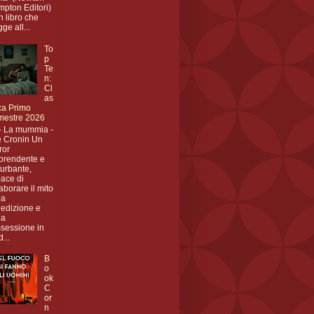
pton Editori)
n libro che
gge all...
To
p
Te
n:
Cl
as
ica Primo
mestre 2026
- La mummia -
 Cronin Un
ror
prendente e
turbante,
ace di
laborare il mito
la
edizione e
la
sessione in
...
B
o
ok
C
or
n