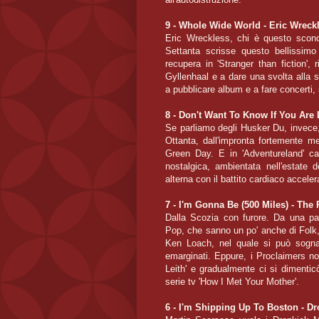
9 - Whole Wide World - Eric Wreck
Eric Wreckless, chi è questo sconos
Settanta scrisse questo bellissimo
recupera in 'Stranger than fiction',
Gyllenhaal e a dare una svolta alla 
a pubblicare album e a fare concerti, 
8 - Don't Want To Know If You Are
Se parliamo degli Husker Du, invece, 
Ottanta, dall'impronta fortemente m
Green Day. E in 'Adventureland' ca
nostalgica, ambientata nell'estate 
alterna con il battito cardiaco accele
7 - I'm Gonna Be (500 Miles) - The
Dalla Scozia con furore. Da una pa
Pop, che sanno un po' anche di Folk, 
Ken Loach, nel quale si può sognar
emarginati. Eppure, i Proclaimers 
Leith' e gradualmente ci si dimenticò
serie tv 'How I Met Your Mother'.
6 - I'm Shipping Up To Boston - 