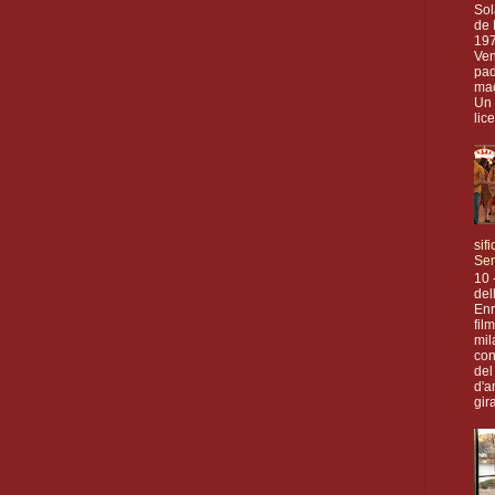
Sol
de 
197
Ven
pad
mad
Un 
lic
sif
Se
10 
del
Enr
fil
mil
con
del
d'a
gira