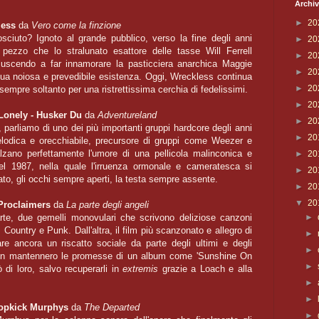
Archiv
►
20
less
da
Vero come la finzione
ciuto? Ignoto al grande pubblico, verso la fine degli anni
►
20
 pezzo che lo stralunato esattore delle tasse Will Ferrell
►
20
 riuscendo a far innamorare la pasticciera anarchica Maggie
►
20
sua noiosa e prevedibile esistenza. Oggi, Wreckless continua
►
20
sempre soltanto per una ristrettissima cerchia di fedelissimi.
►
20
 Lonely - Husker Du
da
Adventureland
►
20
parliamo di uno dei più importanti gruppi hardcore degli anni
►
20
elodica e orecchiabile, precursore di gruppi come Weezer e
lzano perfettamente l'umore di una pellicola malinconica e
►
20
del 1987, nella quale l'irruenza ormonale e cameratesca si
►
20
rato, gli occhi sempre aperti, la testa sempre assente.
►
20
▼
20
 Proclaimers
da
La parte degli angeli
rte, due gemelli monovulari che scrivono deliziose canzoni
►
Country e Punk. Dall'altra, il film più scanzonato e allegro di
►
e ancora un riscatto sociale da parte degli ultimi e degli
►
non mantennero le promesse di un album come 'Sunshine On
►
 di loro, salvo recuperarli in
extremis
grazie a Loach e alla
►
►
Dropkick Murphys
da
The Departed
►