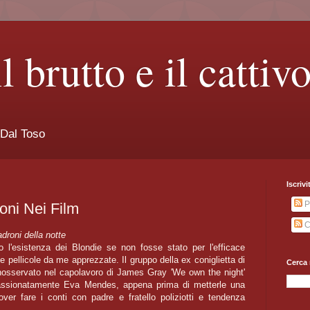
il brutto e il cattiv
 Dal Toso
Iscrivi
P
oni Nei Film
C
adroni della notte
 l'esistenza dei Blondie se non fosse stato per l'efficace
te pellicole da me apprezzate. Il gruppo della ex coniglietta di
Cerca 
osservato nel capolavoro di James Gray 'We own the night'
assionatamente Eva Mendes, appena prima di metterle una
r fare i conti con padre e fratello poliziotti e tendenza