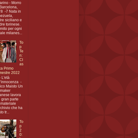
arino - Morro
Barcelona,
8 -7 Nata in
ezuela,
re siciliano e
re torinese.
mito per ogni
eale milanes...
To
p
Te
n:
Cl
as
ica Primo
mestre 2022
- L'età
l'innocenza -
ico Maisto Un
mmaker
anese lavora
 gran parte
 materiale
rchivio che ha
to tr...
To
p
2
0: