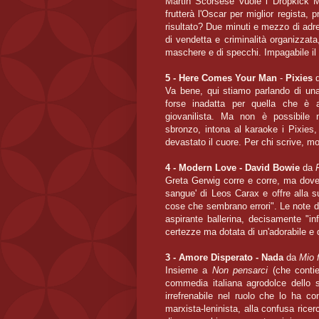
Martin Scorsese vuole i Dropkick M
frutterà l'Oscar per miglior regista,
risultato? Due minuti e mezzo di adr
di vendetta e criminalità organizzat
maschere e di specchi. Impagabile il d
5 - Here Comes Your Man
-
Pixies
Va bene, qui stiamo parlando di una 
forse inadatta per quella che è 
giovanilista. Ma non è possibile
sbronzo, intona al karaoke i Pixies
devastato il cuore. Per chi scrive, mo
4 - Modern Love - David Bowie
da
Greta Gerwig corre e corre, ma dov
sangue' di Leos Carax e offre alla s
cose che sembrano errori". Le note d
aspirante ballerina, decisamente "in
certezze ma dotata di un'adorabile e
3 - Amore Disperato - Nada
da
Mio f
Insieme a
Non pensarci
(che conti
commedia italiana agrodolce dello 
irrefrenabile nel ruolo che lo ha co
marxista-leninista, alla confusa ricer