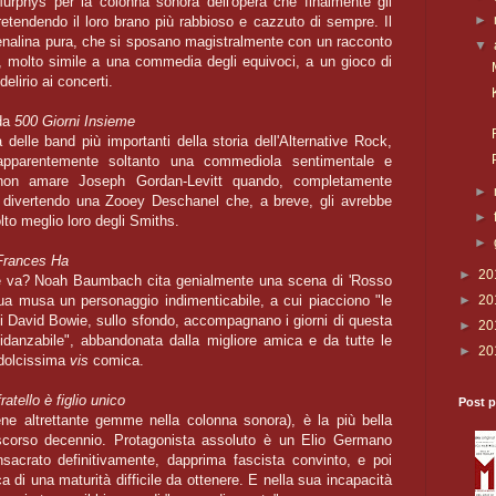
urphys per la colonna sonora dell'opera che finalmente gli
►
 pretendendo il loro brano più rabbioso e cazzuto di sempre. Il
enalina pura, che si sposano magistralmente con un racconto
▼
a, molto simile a una commedia degli equivoci, a un gioco di
elirio ai concerti.
da
500 Giorni Insieme
delle band più importanti della storia dell'Alternative Rock,
apparentemente soltanto una commediola sentimentale e
 non amare Joseph Gordan-Levitt quando, completamente
►
, divertendo una Zooey Deschanel che, a breve, gli avrebbe
►
lto meglio loro degli Smiths.
►
Frances Ha
►
20
e va? Noah Baumbach cita genialmente una scena di 'Rosso
ua musa un personaggio indimenticabile, a cui piacciono "le
►
20
i David Bowie, sullo sfondo, accompagnano i giorni di questa
►
20
fidanzabile", abbandonata dalla migliore amica e da tutte le
►
20
 dolcissima
vis
comica.
ratello è figlio unico
Post p
ene altrettante gemme nella colonna sonora), è la più bella
scorso decennio. Protagonista assoluto è un Elio Germano
nsacrato definitivamente, dapprima fascista convinto, e poi
ca di una maturità difficile da ottenere. E nella sua incapacità