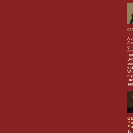
025
Let
Ale
Ama
gr
amb
Hou
Dy
sem
inc
Wol
di 
Dr
sem
ci I
Pre
Era
10 