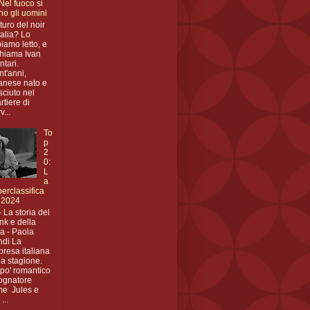
 Nel fuoco si
no gli uomini
uturo del noir
Italia? Lo
iamo letto, e
chiama Ivan
ntari.
nt'anni,
anese nato e
sciuto nel
rtiere di
v...
To
p
2
0:
L
a
erclassifica
 2024
- La storia del
nk e della
a - Paola
di La
presa italiana
la stagione.
po' romantico
ognatore
e Jules e
...