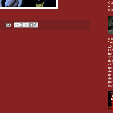
Com
è u
sfu
sif
Se
10 
Lee
hor
sor
dis
cap
rie
del
mal
del
pos
mod