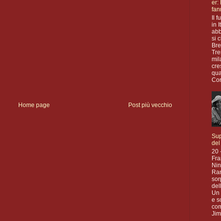
er:
fan
Il f
in 
abb
si 
Bre
Tre
mil
cre
qua
Cor
Home page
Post più vecchio
Sup
del
20 
Fra
Nin
Ran
sor
del
Un 
e s
com
Jim 