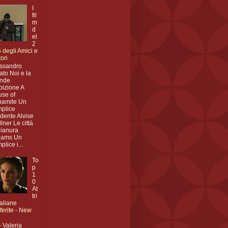
I
fil
m
d
el
2
 degli Amici e
tori
ssandro
to Noi e la
ande
izione A
se of
namite Un
plice
idente Alvise
lner Le città
pianura
eams Un
plice i...
To
p
1
0
At
tri
taliane
ferite - New
- Valeria