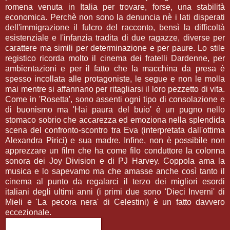
romena venuta in Italia per trovare, forse, una stabilità
economica. Perchè non sono la denuncia nè i lati disperati
dell'immigrazione il fulcro del racconto, bensì la difficoltà
esistenziale e l'infanzia tradita di due ragazze, diverse per
carattere ma simili per determinazione e per paure. Lo stile
registico ricorda molto il cinema dei fratelli Dardenne, per
ambientazioni e per il fatto che la macchina da presa è
spesso incollata alle protagoniste, le segue e non le molla
mai mentre si affannano per ritagliarsi il loro pezzetto di vita.
Come in 'Rosetta', sono assenti ogni tipo di consolazione e
di buonismo ma 'Hai paura del buio' è un pugno nello
stomaco sobrio che accarezza ed emoziona nella splendida
scena del confronto-scontro tra Eva (interpretata dall'ottima
Alexandra Pirici) e sua madre. Infine, non è possibile non
apprezzare un film che ha come filo conduttore la colonna
sonora dei Joy Division e di PJ Harvey. Coppola ama la
musica e lo sapevamo ma che amasse anche così tanto il
cinema al punto da regalarci il terzo dei migliori esordi
italiani degli ultimi anni (i primi due sono 'Dieci Inverni' di
Mieli e 'La pecora nera' di Celestini) è un fatto davvero
eccezionale.