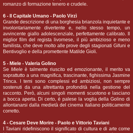
romanzo di formazione tenero e crudele.
6 - Il Capitale Umano - Paolo Virzì
Grande descrizione di una borghesia brianzola inquietante e
involontariamente divertente e, nello stesso tempo, un
avvincente giallo adolescenziale, perfettamente calibrato. Il
miglior film del regista livornese, il più ambizioso e meno
familista, che deve molto alle prove degli stagionati Gifuni e
Bentivoglio e della promettente Matilde Gioli.
5 - Miele - Valeria Golino
Se
Miele
è talmente riuscito ed emozionante, il merito va
soprattutto a una magnifica, trascinante, fighissima Jasmine
Trinca. I temi sono complessi ed ambiziosi, non sempre
sostenuti da una altrettanta profondità nella gestione del
racconto. Però, alcuni singoli momenti scuotono e lasciano
a bocca aperta. Di certo, è palese la voglia della Golino di
allontanarsi dalla medietà del cinema italiano politicamente
corretto.
4 - Cesare Deve Morire - Paolo e Vittorio Taviani
I Taviani ridefiniscono il significato di cultura e di arte come