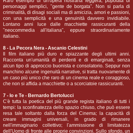
Raro esempio di un'opera nostrana leggera, popolata di
personaggi semplici, "gente de borgata". Non si parla di
criminalità, di disagi sociali ma di amicizia, amori e passioni,
con una semplicità e una genuinità davvero invidiabile.
Lontano anni luce dalle macchiette rassicuranti della
"neocommedia all'italiana", eppure straordinariamente
italiano.
8 - La Pecora Nera - Ascanio Celestini
Il film italiano più duro e spiazzante degli ultimi anni.
Racconta un'umanità di perdenti e di emarginati, senza
alcun tipo di approccio buonista e consolatorio. Seppur non
manchino alcune ingenuità narrative, si tratta nuovamente di
un caso più unico che raro di un cinema reale e coraggioso,
che non si affida a macchiette o a scorciatoie rassicuranti.
7 - Io e Te - Bernardo Bertolucci
C'è tutta la poetica del più grande regista italiano di tutti i
tempi: la sconfinatezza dello spazio chiuso, che può essere
resa tale soltanto dalla forza del Cinema; la capacità di
creare immagini universali, in grado di rimanere
nell'immaginario collettivo; l'ammissione di limitatezza
dell'Uomo di fronte alle proprie convinzioni. Sullo sfondo, un