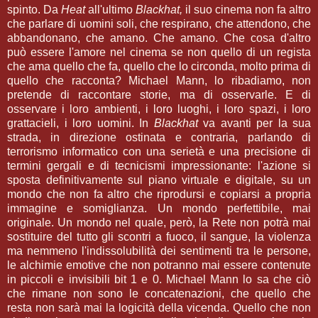
spinto. Da
Heat
all'ultimo
Blackhat,
il suo cinema non fa altro
che parlare di uomini soli, che respirano, che attendono, che
abbandonano, che amano. Che amano. Che cosa d'altro
può essere l'amore nel cinema se non quello di un regista
che ama quello che fa, quello che lo circonda, molto prima di
quello che racconta? Michael Mann, lo ribadiamo, non
pretende di raccontare storie, ma di osservarle. E di
osservare i loro ambienti, i loro luoghi, i loro spazi, i loro
grattacieli, i loro uomini. In
Blackhat
va avanti per la sua
strada, in direzione ostinata e contraria, parlando di
terrorismo informatico con una serietà e una precisione di
termini gergali e di tecnicismi impressionante: l'azione si
sposta definitivamente sul piano virtuale e digitale, su un
mondo che non fa altro che riprodursi e copiarsi a propria
immagine e somiglianza. Un mondo perfettibile, mai
originale. Un mondo nel quale, però, la Rete non potrà mai
sostituire del tutto gli scontri a fuoco, il sangue, la violenza
ma nemmeno l'indissolubilità dei sentimenti tra le persone,
le alchimie emotive che non potranno mai essere contenute
in piccoli e invisibili bit 1 e 0. Michael Mann lo sa che ciò
che rimane non sono le concatenazioni, che quello che
resta non sarà mai la logicità della vicenda. Quello che non