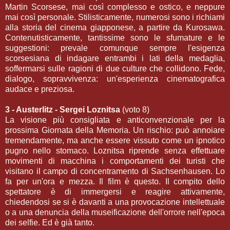
Martin Scorsese, mai così complesso e ostico, e neppure
mai così personale. Stilisticamente, numerosi sono i richiami
alla storia del cinema giapponese, a partire da Kurosawa.
Contenutisticamente, tantissime sono le sfumature e le
suggestioni: prevale comunque sempre l'esigenza
scorsesiana di indagare entrambi i lati della medaglia,
soffermarsi sulle ragioni di due culture che collidono. Fede,
dialogo, sopravvivenza: un'esperienza cinematografica
audace e preziosa.
3 - Austerlitz - Sergei Loznitsa
(voto 8)
La visione più consigliata e anticonvenzionale per la
prossima Giornata della Memoria. Un rischio: può annoiare
tremendamente, ma anche essere vissuto come un ipnotico
pugno nello stomaco. Loznitsa riprende senza effettuare
movimenti di macchina i comportamenti dei turisti che
visitano il campo di concentramento di Sachsenhausen. Lo
fa per un'ora e mezza. Il film è questo. Il compito dello
spettatore è di immergersi e reagire attivamente,
chiedendosi se si è davanti a una provocazione intellettuale
o a una denuncia della museificazione dell'orrore nell'epoca
dei selfie. Ed è già tanto.