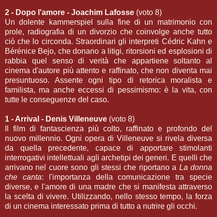
2 - Dopo l'amore - Joachim Lafosse
(voto 8)
Un dolente kammerspiel sulla fine di un matrimonio con
prole, radiografia di un divorzio che coinvolge anche tutto
ciò che lo circonda. Straordinari gli interpreti Cédric Kahn e
Bérénice Bejo, che donano a litigi, ritorsioni ed esplosioni di
rabbia quel senso di verità che appartiene soltanto al
cinema d'autore più attento e raffinato, che non diventa mai
presuntuoso. Assente ogni tipo di retorica moralista e
familista, ma anche eccessi di pessimismo: è la vita, con
tutte le conseguenze del caso.
1 - Arrival - Denis Villeneuve
(voto 8)
Il film di fantascienza più colto, raffinato e profondo del
nuovo millennio. Ogni opera di Villeneuve si rivela diversa
da quella precedente, capace di apportare stimolanti
interrogativi intellettuali agli archetipi dei generi. E quelli che
arrivano nel cuore sono gli stessi che riportano a
La donna
che canta
: l'importanza della comunicazione tra specie
diverse, e l'amore di una madre che si manifesta attraverso
la scelta di vivere. Utilizzando, nello stesso tempo, la forza
di un cinema interessato prima di tutto a nutrire gli occhi.