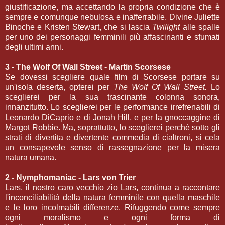
giustificazione, ma accettando la propria condizione che è
sempre e comunque nebulosa e inafferrabile. Divine Juliette
Binoche e Kristen Stewart, che si lascia
Twilight
alle spalle
per uno dei personaggi femminili più affascinanti e sfumati
degli ultimi anni.
3 - The Wolf Of Wall Street - Martin Scorsese
Se dovessi scegliere quale film di Scorsese portare su
un'isola deserta, opterei per
The Wolf Of Wall Street.
Lo
sceglierei per la sua trascinante colonna sonora,
innanzitutto. Lo sceglierei per le performance irrefrenabili di
Leonardo DiCaprio e di Jonah Hill, e per la gnoccaggine di
Margot Robbie. Ma, soprattutto, lo sceglierei perché sotto gli
strati di divertita e divertente commedia di cialtroni, si cela
un consapevole senso di rassegnazione per la misera
natura umana.
2 - Nymphomaniac - Lars von Trier
Lars, il nostro caro vecchio zio Lars, continua a raccontare
l'inconciliabilità della natura femminile con quella maschile
e le loro incolmabili differenze. Rifuggendo come sempre
ogni moralismo e ogni forma di