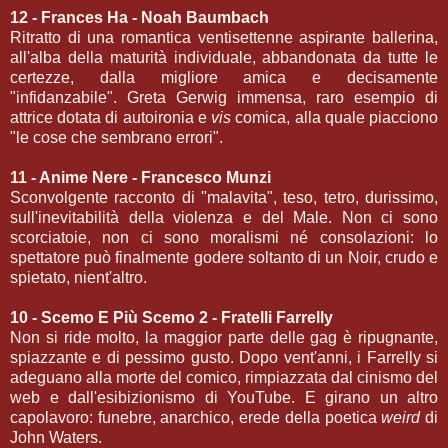
12 - Frances Ha - Noah Baumbach
Ritratto di una romantica ventisettenne aspirante ballerina,
all'alba della maturità individuale, abbandonata da tutte le
certezze, dalla migliore amica e decisamente
"infidanzabile". Greta Gerwig immensa, raro esempio di
attrice dotata di autoironia e
vis
comica, alla quale piacciono
"le cose che sembrano errori".
11 - Anime Nere - Francesco Munzi
Sconvolgente racconto di "malavita", teso, tetro, durissimo,
sull'inevitabilità della violenza e del Male. Non ci sono
scorciatoie, non ci sono moralismi né consolazioni: lo
spettatore può finalmente godere soltanto di un Noir, crudo e
spietato, nient'altro.
10 - Scemo E Più Scemo 2 - Fratelli Farrelly
Non si ride molto, la maggior parte delle gag è ripugnante,
spiazzante e di pessimo gusto. Dopo vent'anni, i Farrelly si
adeguano alla morte del comico, rimpiazzata dal cinismo del
web e dall'esibizionismo di YouTube. E girano un altro
capolavoro: funebre, anarchico, erede della poetica
weird
di
John Waters.