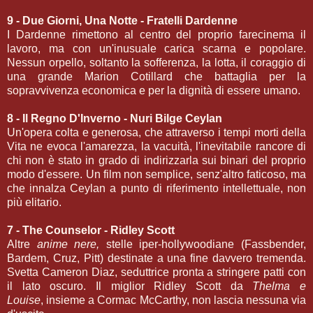
9 - Due Giorni, Una Notte - Fratelli Dardenne
I Dardenne rimettono al centro del proprio farecinema il
lavoro, ma con un'inusuale carica scarna e popolare.
Nessun orpello, soltanto la sofferenza, la lotta, il coraggio di
una grande Marion Cotillard che battaglia per la
sopravvivenza economica e per la dignità di essere umano.
8 - Il Regno D'Inverno - Nuri Bilge Ceylan
Un'opera colta e generosa, che attraverso i tempi morti della
Vita ne evoca l'amarezza, la vacuità, l'inevitabile rancore di
chi non è stato in grado di indirizzarla sui binari del proprio
modo d'essere. Un film non semplice, senz'altro faticoso, ma
che innalza Ceylan a punto di riferimento intellettuale, non
più elitario.
7 - The Counselor - Ridley Scott
Altre
anime nere,
stelle iper-hollywoodiane (Fassbender,
Bardem, Cruz, Pitt) destinate a una fine davvero tremenda.
Svetta Cameron Diaz, seduttrice pronta a stringere patti con
il lato oscuro. Il miglior Ridley Scott da
Thelma e
Louise
, insieme a Cormac McCarthy, non lascia nessuna via