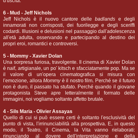
d'uscita.
6 - Mud - Jeff Nichols
Jeff Nichols è il nuovo cantore delle
badlands
e degli
innamorati non corrisposti, dei fuorilegge e degli sceriffi
codardi. Illusioni e delusioni nel passaggio dall'adolescenza
all'età adulta, osservando e partecipando al destino dei
propri eroi, romantici e controversi.
5 - Mommy - Xavier Dolan
Una sorpresa furiosa, travolgente. Il cinema di Xavier Dolan
è naif, artigianale, un po' kitsch e sfacciatamente pop. Ma se
il valore di un'opera cinematografica si misura con
l'emozione, allora
Mommy
è il nostro film. Perché se il futuro
non è duro, il passato ha stufato. Perché quando il giovane
protagonista Steve apre letteralmente il formato delle
immagini, noi vogliamo soltanto affetto brutale.
4 - Sils Maria - Olivier Assayas
Quello di cui si può essere certi è soltanto l'esclusività del
punto di vista, l'irrinunciabilità alla prospettiva. E, in questo
modo, il Teatro, il Cinema, la Vita vanno rielaborati:
rinunciando al dovere dell'interpretazione e della