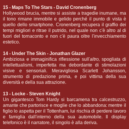
15 - Maps To The Stars - David Cronenberg
Hollywood brucia, mentre si assiste a tragedie inumane, ma
il tono rimane immobile e gelido perché il punto di vista è
quello dello smartphone. Cronenberg recupera il graffio dei
tempi migliori e ritrae il putrido, nel quale non c'è altro al di
fuori del tornaconto e non c'è paura oltre l'invecchiamento
estetico.
14 - Under The Skin - Jonathan Glazer
Ambiziosa e immaginifica riflessione sull'
altro,
spogliata di
intellettualismi, imperfetta ma debordante di stimolazioni
visive e sensoriali. Meravigliosa Scarlett Johansson,
strumento di predazione prima, e poi vittima della sua
diversità e della sua attrazione.
13 - Locke - Steven Knight
Un gigantesco Tom Hardy si barcamena tra calcestruzzo,
amante che partorisce e moglie che lo abbandona: mentre il
figlio lo aspetta per il Tottenham, lui rischia di perdere lavoro
e famiglia dall'interno della sua automobile. Il display
telefonico è il narratore, il singolo è alla deriva.