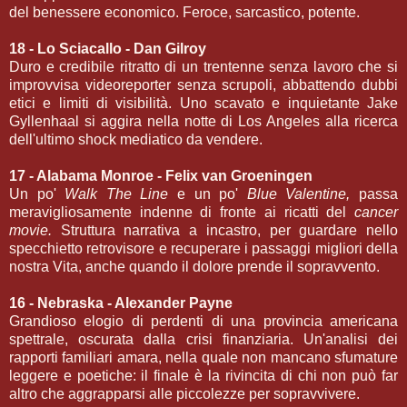
del benessere economico. Feroce, sarcastico, potente.
18 - Lo Sciacallo - Dan Gilroy
Duro e credibile ritratto di un trentenne senza lavoro che si
improvvisa videoreporter senza scrupoli, abbattendo dubbi
etici e limiti di visibilità. Uno scavato e inquietante Jake
Gyllenhaal si aggira nella notte di Los Angeles alla ricerca
dell'ultimo shock mediatico da vendere.
17 - Alabama Monroe - Felix van Groeningen
Un po'
Walk The Line
e un po'
Blue Valentine,
passa
meravigliosamente indenne di fronte ai ricatti del
cancer
movie.
Struttura narrativa a incastro, per guardare nello
specchietto retrovisore e recuperare i passaggi migliori della
nostra Vita, anche quando il dolore prende il sopravvento.
16 - Nebraska - Alexander Payne
Grandioso elogio di perdenti di una provincia americana
spettrale, oscurata dalla crisi finanziaria. Un'analisi dei
rapporti familiari amara, nella quale non mancano sfumature
leggere e poetiche: il finale è la rivincita di chi non può far
altro che aggrapparsi alle piccolezze per sopravvivere.