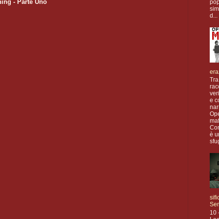
ing - Parte Uno
pop
sim
d...
era
Tra
rac
ver
e c
nar
Op
maf
Com
è u
sfu
sif
Se
10 