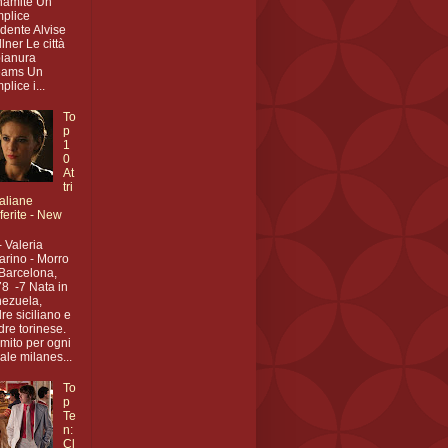
namite Un
plice
idente Alvise
lner Le città
pianura
eams Un
plice i...
To
p
1
0
At
tri
taliane
ferite - New
- Valeria
arino - Morro
Barcelona,
8 -7 Nata in
ezuela,
re siciliano e
re torinese.
mito per ogni
eale milanes...
To
p
Te
n:
Cl