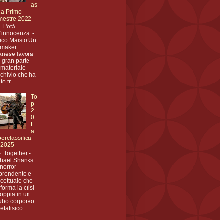
as
ica Primo
mestre 2022
- L'età
l'innocenza -
ico Maisto Un
mmaker
anese lavora
 gran parte
 materiale
rchivio che ha
to tr...
To
p
2
0:
L
a
erclassifica
 2025
- Together -
hael Shanks
horror
prendente e
cettuale che
sforma la crisi
coppia in un
ubo corporeo
etafisico.
..