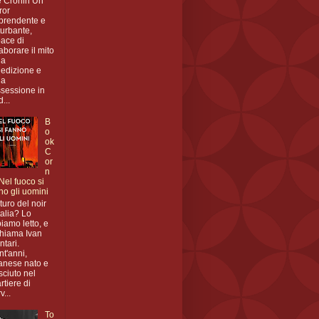
 Cronin Un
ror
prendente e
turbante,
ace di
laborare il mito
la
edizione e
la
sessione in
...
B
o
ok
C
or
n
 Nel fuoco si
no gli uomini
uturo del noir
Italia? Lo
iamo letto, e
chiama Ivan
ntari.
nt'anni,
anese nato e
sciuto nel
rtiere di
v...
To