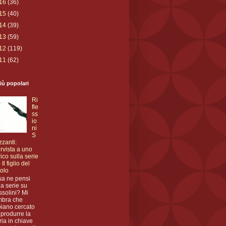
16
(36)
15
(40)
14
(39)
13
(59)
12
(119)
11
(62)
iù popolari
Ri
fle
ss
io
ni
S
zzanti:
ervista a uno
rico sulla serie
 Il figlio del
olo
a ne pensi
la serie su
solini? Mi
mbra che
iano cercato
riprodurre la
ria in chiave