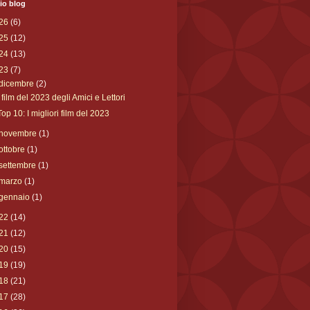
io blog
26
(6)
25
(12)
24
(13)
23
(7)
dicembre
(2)
I film del 2023 degli Amici e Lettori
Top 10: I migliori film del 2023
novembre
(1)
ottobre
(1)
settembre
(1)
marzo
(1)
gennaio
(1)
22
(14)
21
(12)
20
(15)
19
(19)
18
(21)
17
(28)