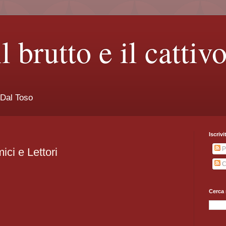
il brutto e il cattiv
 Dal Toso
Iscrivi
P
ici e Lettori
C
Cerca 