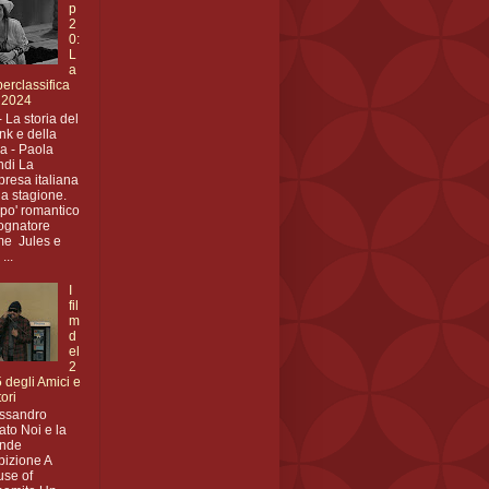
p
2
0:
L
a
erclassifica
 2024
- La storia del
nk e della
a - Paola
di La
presa italiana
la stagione.
po' romantico
ognatore
e Jules e
...
I
fil
m
d
el
2
 degli Amici e
tori
ssandro
to Noi e la
ande
izione A
se of