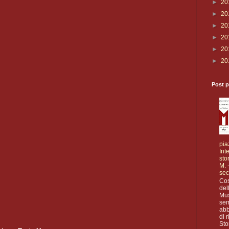
►
20
►
20
►
20
►
20
►
20
►
20
Post p
pia
Int
sto
M. -
sec
Cos
del
Mus
se
abb
di 
Sto