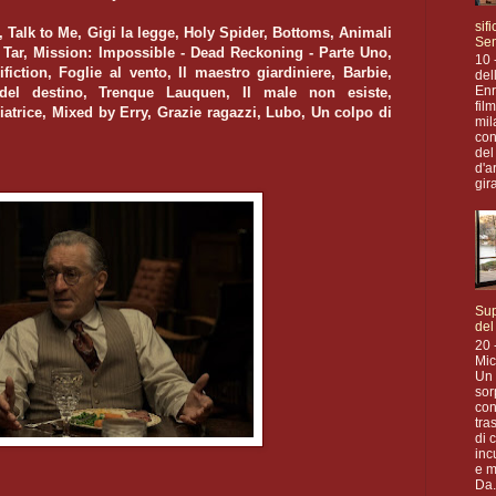
sif
Talk to Me, Gigi la legge, Holy Spider, Bottoms, Animali
Se
, Tar, Mission: Impossible - Dead Reckoning - Parte Uno,
10 
fiction, Foglie al vento, Il maestro giardiniere, Barbie,
del
Enr
del destino, Trenque Lauquen, Il male non esiste,
fil
iatrice, Mixed by Erry, Grazie ragazzi, Lubo, Un colpo di
mil
con
del
d'a
gira
Sup
del
20 
Mic
Un 
sor
con
tra
di 
inc
e m
Da.