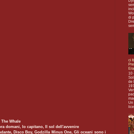
Dy
sem
inc
Wol
di 
Dr
sem
ci I
Pre
Era
10 
Sol
de 
197
Ven
pad
mad
Un 
lic
, The Whale
a domani, Io capitano, Il sol dell'avvenire
ndante, Disco Boy, Godzilla Minus One, Gli oceani sono i