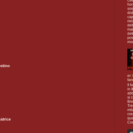
Lee
hor
sor
dis
cap
rie
del
mal
del
pos
mod
estino
er:
fan
Il f
in 
abb
si 
Bre
Tre
mil
cre
qua
atrice
Cor