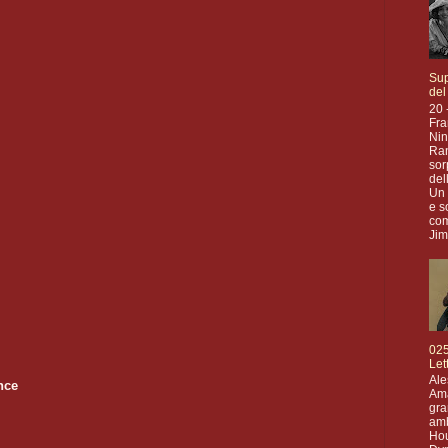
Sup
del
20 
Fra
Nin
Ran
sor
del
Un 
e s
com
Jim 
025
Let
Ale
nce
Ama
gr
amb
Hou