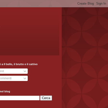
o
ti a Il bello, il brutto e il cattivo
ost
ommenti
nel blog