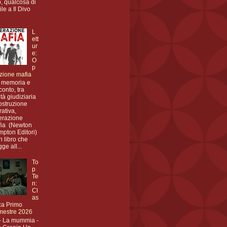
, qualcosa di
ile a Il Divo
L
ett
ur
e:
O
p
zione mafia
 memoria e
conto, tra
ità giudiziaria
ostruzione
rativa,
erazione
ia (Newton
pton Editori)
n libro che
gge all...
To
p
Te
n:
Cl
as
ica Primo
mestre 2026
- La mummia -