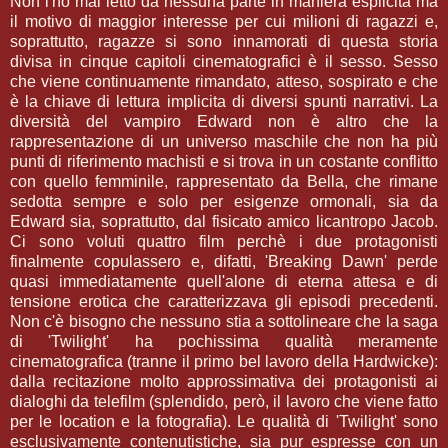
Non l'ho mai letto da nessuna parte in maniera esplicita ma
il motivo di maggior interesse per cui milioni di ragazzi e,
soprattutto, ragazze si sono innamorati di questa storia
divisa in cinque capitoli cinematografici è il sesso. Sesso
che viene continuamente rimandato, atteso, sospirato e che
è la chiave di lettura implicita di diversi spunti narrativi. La
diversità del vampiro Edward non è altro che la
rappresentazione di un universo maschile che non ha più
punti di riferimento machisti e si trova in un costante conflitto
con quello femminile, rappresentato da Bella, che rimane
sedotta sempre e solo per esigenze ormonali, sia da
Edward sia, soprattutto, dal fisicato amico licantropo Jacob.
Ci sono voluti quattro film perchè i due protagonisti
finalmente copulassero e, difatti, 'Breaking Dawn' perde
quasi immediatamente quell'alone di eterna attesa e di
tensione erotica che caratterizzava gli episodi precedenti.
Non c'è bisogno che nessuno stia a sottolineare che la saga
di 'Twilight' ha pochissima qualità meramente
cinematografica (tranne il primo bel lavoro della Hardwicke):
dalla recitazione molto approssimativa dei protagonisti ai
dialoghi da telefilm (splendido, però, il lavoro che viene fatto
per le location e la fotografia). Le qualità di 'Twilight' sono
esclusivamente contenutistiche, sia pur espresse con un