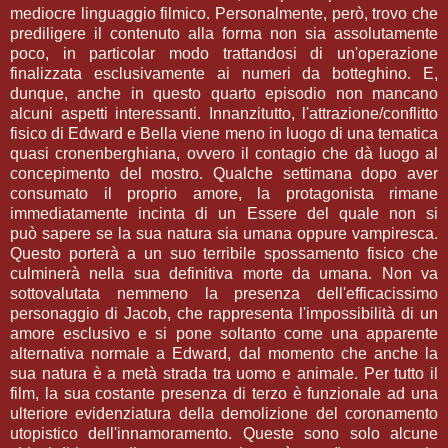
mediocre linguaggio filmico. Personalmente, però, trovo che
prediligere il contenuto alla forma non sia assolutamente
poco, in particolar modo trattandosi di un'operazione
finalizzata esclusivamente ai numeri da botteghino. E,
dunque, anche in questo quarto episodio non mancano
alcuni aspetti interessanti. Innanzitutto, l'attrazione/conflitto
fisico di Edward e Bella viene meno in luogo di una tematica
quasi cronenberghiana, ovvero il contagio che dà luogo al
concepimento del mostro. Qualche settimana dopo aver
consumato il proprio amore, la protagonista rimane
immediatamente incinta di un Essere del quale non si
può sapere se la sua natura sia umana oppure vampiresca.
Questo porterà a un suo terribile spossamento fisico che
culminerà nella sua definitiva morte da umana. Non va
sottovalutata nemmeno la presenza dell'efficacissimo
personaggio di Jacob, che rappresenta l'impossibilità di un
amore esclusivo e si pone soltanto come una apparente
alternativa normale a Edward, dal momento che anche la
sua natura è a metà strada tra uomo e animale. Per tutto il
film, la sua costante presenza di terzo è funzionale ad una
ulteriore evidenziatura della demolizione del coronamento
utopistico dell'innamoramento. Queste sono solo alcune