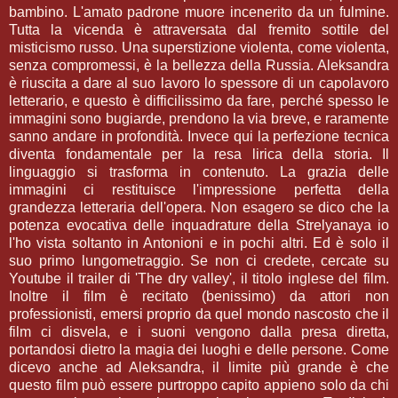
bambino. L'amato padrone muore incenerito da un fulmine.
Tutta la vicenda è attraversata dal fremito sottile del
misticismo russo. Una superstizione violenta, come violenta,
senza compromessi, è la bellezza della Russia. Aleksandra
è riuscita a dare al suo lavoro lo spessore di un capolavoro
letterario, e questo è difficilissimo da fare, perché spesso le
immagini sono bugiarde, prendono la via breve, e raramente
sanno andare in profondità. Invece qui la perfezione tecnica
diventa fondamentale per la resa lirica della storia. Il
linguaggio si trasforma in contenuto. La grazia delle
immagini ci restituisce l'impressione perfetta della
grandezza letteraria dell'opera. Non esagero se dico che la
potenza evocativa delle inquadrature della Strelyanaya io
l'ho vista soltanto in Antonioni e in pochi altri. Ed è solo il
suo primo lungometraggio. Se non ci credete, cercate su
Youtube il trailer di 'The dry valley', il titolo inglese del film.
Inoltre il film è recitato (benissimo) da attori non
professionisti, emersi proprio da quel mondo nascosto che il
film ci disvela, e i suoni vengono dalla presa diretta,
portandosi dietro la magia dei luoghi e delle persone. Come
dicevo anche ad Aleksandra, il limite più grande è che
questo film può essere purtroppo capito appieno solo da chi