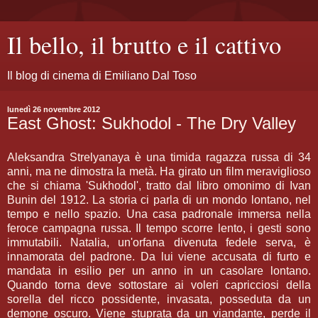
Il bello, il brutto e il cattivo
Il blog di cinema di Emiliano Dal Toso
lunedì 26 novembre 2012
East Ghost: Sukhodol - The Dry Valley
Aleksandra Strelyanaya è una timida ragazza russa di 34
anni, ma ne dimostra la metà. Ha girato un film meraviglioso
che si chiama 'Sukhodol', tratto dal libro omonimo di Ivan
Bunin del 1912. La storia ci parla di un mondo lontano, nel
tempo e nello spazio. Una casa padronale immersa nella
feroce campagna russa. Il tempo scorre lento, i gesti sono
immutabili. Natalia, un'orfana divenuta fedele serva, è
innamorata del padrone. Da lui viene accusata di furto e
mandata in esilio per un anno in un casolare lontano.
Quando torna deve sottostare ai voleri capricciosi della
sorella del ricco possidente, invasata, posseduta da un
demone oscuro. Viene stuprata da un viandante, perde il