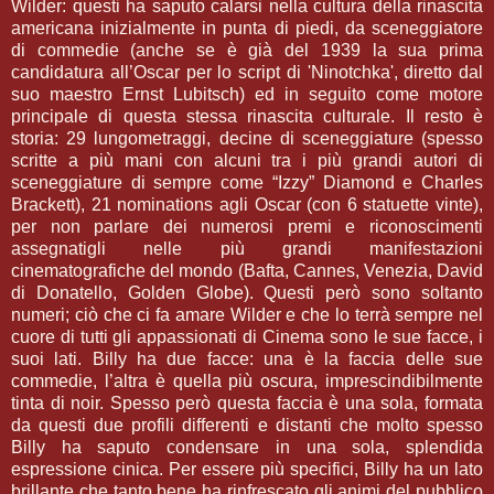
Wilder: questi ha saputo calarsi nella cultura della rinascita
americana inizialmente in punta di piedi, da sceneggiatore
di commedie (anche se è già del 1939 la sua prima
candidatura all’Oscar per lo script di 'Ninotchka', diretto dal
suo maestro Ernst Lubitsch) ed in seguito come motore
principale di questa stessa rinascita culturale. Il resto è
storia: 29 lungometraggi, decine di sceneggiature (spesso
scritte a più mani con alcuni tra i più grandi autori di
sceneggiature di sempre come “Izzy” Diamond e Charles
Brackett), 21 nominations agli Oscar (con 6 statuette vinte),
per non parlare dei numerosi premi e riconoscimenti
assegnatigli nelle più grandi manifestazioni
cinematografiche del mondo (Bafta, Cannes, Venezia, David
di Donatello, Golden Globe). Questi però sono soltanto
numeri; ciò che ci fa amare Wilder e che lo terrà sempre nel
cuore di tutti gli appassionati di Cinema sono le sue facce, i
suoi lati. Billy ha due facce: una è la faccia delle sue
commedie, l’altra è quella più oscura, imprescindibilmente
tinta di noir. Spesso però questa faccia è una sola, formata
da questi due profili differenti e distanti che molto spesso
Billy ha saputo condensare in una sola, splendida
espressione cinica. Per essere più specifici, Billy ha un lato
brillante che tanto bene ha rinfrescato gli animi del pubblico