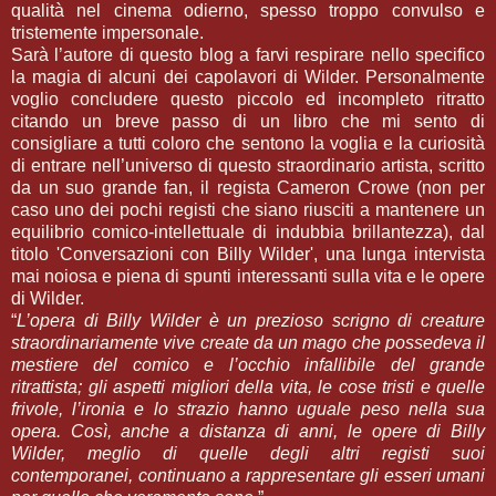
qualità nel cinema odierno, spesso troppo convulso e
tristemente impersonale.
Sarà l’autore di questo blog a farvi respirare nello specifico
la magia di alcuni dei capolavori di Wilder. Personalmente
voglio concludere questo piccolo ed incompleto ritratto
citando un breve passo di un libro che mi sento di
consigliare a tutti coloro che sentono la voglia e la curiosità
di entrare nell’universo di questo straordinario artista, scritto
da un suo grande fan, il regista Cameron Crowe (non per
caso uno dei pochi registi che siano riusciti a mantenere un
equilibrio comico-intellettuale di indubbia brillantezza), dal
titolo 'Conversazioni con Billy Wilder', una lunga intervista
mai noiosa e piena di spunti interessanti sulla vita e le opere
di Wilder.
“
L’opera di Billy Wilder è un prezioso scrigno di creature
straordinariamente vive create da un mago che possedeva il
mestiere del comico e l’occhio infallibile del grande
ritrattista; gli aspetti migliori della vita, le cose tristi e quelle
frivole, l’ironia e lo strazio hanno uguale peso nella sua
opera. Così, anche a distanza di anni, le opere di Billy
Wilder, meglio di quelle degli altri registi suoi
contemporanei, continuano a rappresentare gli esseri umani