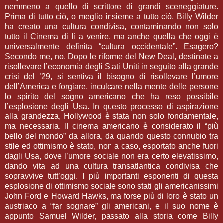
nemmeno a quello di scrittore di grandi sceneggiature.
Prima di tutto ciò, o meglio insieme a tutto ciò, Billy Wilder
ha creato una cultura condivisa, contaminando non solo
tutto il Cinema di lì a venire, ma anche quella che oggi è
universalmente definita “cultura occidentale”. Esagero?
Secondo me, no. Dopo le riforme del New Deal, destinate a
risollevare l’economia degli Stati Uniti in seguito alla grande
crisi del ’29, si sentiva il bisogno di risollevare l’umore
dell’America e forgiare, inculcare nella mente delle persone
lo spirito del sogno americano che ha reso possibile
l’esplosione degli Usa. In questo processo di aspirazione
alla grandezza, Hollywood è stata non solo fondamentale,
ma necessaria. Il cinema americano è considerato il “più
bello del mondo” da allora, da quando questo connubio tra
stile ed ottimismo è stato, non a caso, esportato anche fuori
dagli Usa, dove l’umore sociale non era certo elevatissimo,
dando vita ad una cultura transatlantica condivisa che
sopravvive tutt’oggi. I più importanti esponenti di questa
esplosione di ottimismo sociale sono stati gli americanissimi
John Ford e Howard Hawks, ma forse più di loro è stato un
austriaco a “far sognare” gli americani, e il suo nome è
appunto Samuel Wilder, passato alla storia come Billy