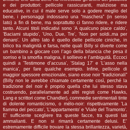
e dei produttori: pellicole rassicuranti, maliziose ma
educative, in cui il male serve solo a godere meglio del
bene, i personaggi indossano una “maschera” (in senso
lato) a fin di bene, ma soprattutto ci fanno ridere, e ridere
tanto. Alcuni titoli indicativi sono 'A qualcuno piace caldo',
'Baciami stupido', 'Uno, Due, Tre', 'Non per soldi..ma per
denaro'. Un altro lato è quello delle pellicole ciniche, in
bilico tra malignità e farsa, nelle quali Billy si diverte come
un bambino a giocare con l’ago della bilancia che pesa il
sorriso e la smorfia maligna, il sollievo e l’ambiguità. Eccoci
quindi a 'Testimone d’accusa', 'Stalag 17' e 'L’asso nella
manica', per fare qualche esempio. Infine, pellicole di
maggior spessore emozionale, siano esse noir “tradizionali”
(Billy non le avrebbe chiamate certamente così, perché la
tradizione del noir è proprio quella che lui stesso stava
costruendo, parallelamente ad altri registi come Hawks,
Lang e scrittori come Chandler), commedie sentimentali tinte
di dolente romanticismo, o mélo-noir: rispettivamente 'La
fiamma del peccato', 'L’appartamento' e 'Viale del Tramonto'.
E’ sufficiente scegliere tra queste facce, tra questi lati
ammalianti. E non si rimarrà certamente delusi. E’
estremamente difficile trovare la stessa brillantezza, varietà,